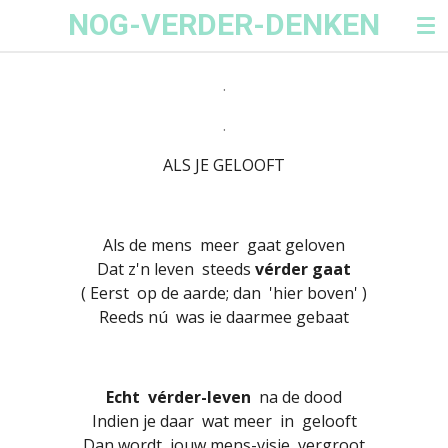
NOG-VERDER-DENKEN
Ga
direct
naar
.
de
hoofdinhoud
.
ALS JE GELOOFT
Als de mens meer gaat geloven
Dat z'n leven steeds
vérder gaat
( Eerst op de aarde; dan 'hier boven' )
Reeds nú was ie daarmee gebaat
Echt vérder-leven
na de dood
Indien je daar wat meer in gelooft
Dan wordt jouw mens-visie vergroot