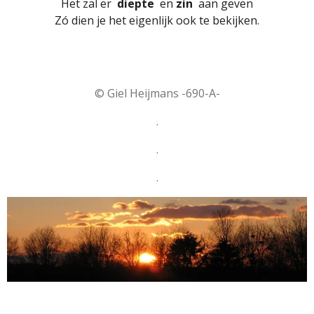
Het zal er
diepte
en
zin
aan geven
Zó dien je het eigenlijk ook te bekijken.
© Giel Heijmans -690-A-
.
.
.