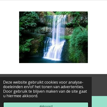
Deze website gebruikt cookies voor analyse-
© 2018 - 2026 nog-verder-denken
doeleinden en/of het tonen van advertenties.
Powered by
JouwWeb
Door gebruik te blijven maken van de site gaat
u hiermee akkoord.
Akkoord