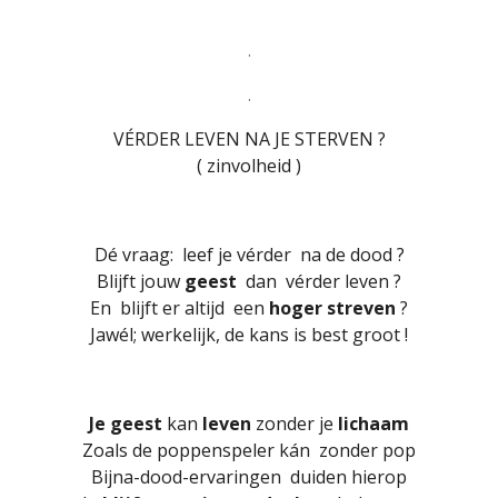
.
.
VÉRDER LEVEN NA JE STERVEN ?
( zinvolheid )
Dé vraag: leef je vérder na de dood ?
Blijft jouw
geest
dan vérder leven ?
En blijft er altijd een
hoger streven
?
Jawél; werkelijk, de kans is best groot !
Je geest
kan
leven
zonder je
lichaam
Zoals de poppenspeler kán zonder pop
Bijna-dood-ervaringen duiden hierop