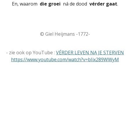
En, waarom
die groei
ná de dood
vérder gaat
.
© Giel Heijmans -1772-
- zie ook op YouTube :
VÉRDER LEVEN NA JE STERVEN
https://www.youtube.com/watch?v=bIix289WWyM