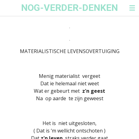
NOG-VERDER-DENKEN
Ga
direct
naar
.
de
hoofdinhoud
.
MATERIALISTISCHE LEVENSOVERTUIGING
Menig materialist vergeet
Dat ie helemaal niet weet
Wat er gebeurt met
z'n geest
Na op aarde te zijn geweest
Het is niet uitgesloten,
( Dat is ‘m wellicht ontschoten )
Dat
z'n leven
straks verder gaat