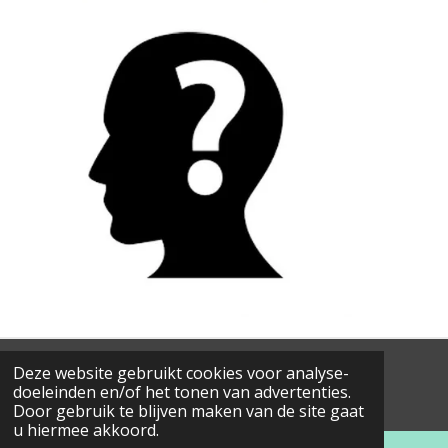
Deze website gebruikt cookies voor analyse-
© 2018 - 2026 nog-verder-denken
doeleinden en/of het tonen van advertenties.
Powered by
JouwWeb
Door gebruik te blijven maken van de site gaat
u hiermee akkoord.